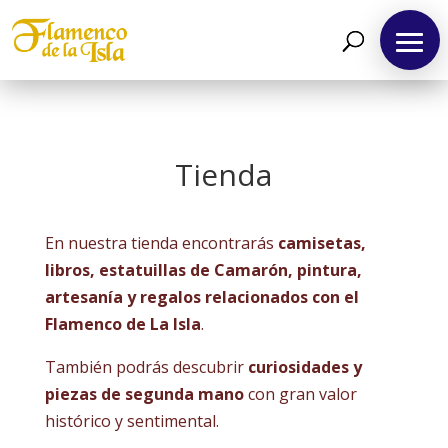
Spanish
Inicio
Tienda
Agenda
En nuestra tienda encontrarás
camisetas,
Artistas
libros, estatuillas de Camarón, pintura,
artesanía y regalos relacionados con el
Flamenco de La Isla
.
Producciones
También podrás descubrir
curiosidades y
Contacto
piezas de segunda mano
con gran valor
histórico y sentimental.
Tienda