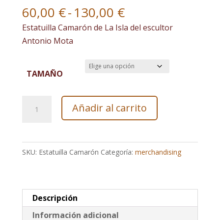
Rango
60,00
€
-
130,00
€
de
Estatuilla Camarón de La Isla del escultor
precios:
Antonio Mota
desde
60,00 €
TAMAÑO
hasta
130,00 €
Estatuilla
Añadir al carrito
Camarón
de
La
SKU:
Estatuilla Camarón
Categoría:
merchandising
Isla
del
escultor
Antonio
Descripción
Mota
Información adicional