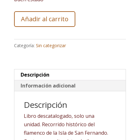
Libro
Añadir al carrito
Flamencos
de
La
Categoría:
Sin categorizar
Isla
en
el
recuerdo
Descripción
cantidad
Información adicional
Descripción
Libro descatalogado, solo una
unidad. Recorrido histórico del
flamenco de la Isla de San Fernando.