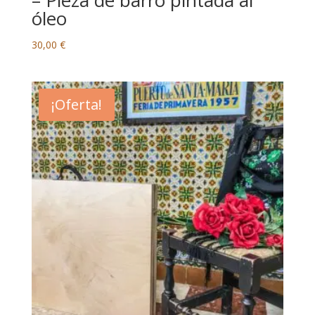
óleo
30,00
€
¡Oferta!