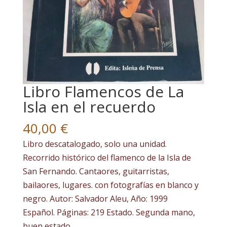
Artistas
Producciones
Contacto
Libro Flamencos de La
Isla en el recuerdo
Tienda
40,00
€
Libro descatalogado, solo una unidad.
Recorrido histórico del flamenco de la Isla de
San Fernando. Cantaores, guitarristas,
bailaores, lugares. con fotografías en blanco y
negro. Autor: Salvador Aleu, Año: 1999
Español. Páginas: 219 Estado. Segunda mano,
buen estado